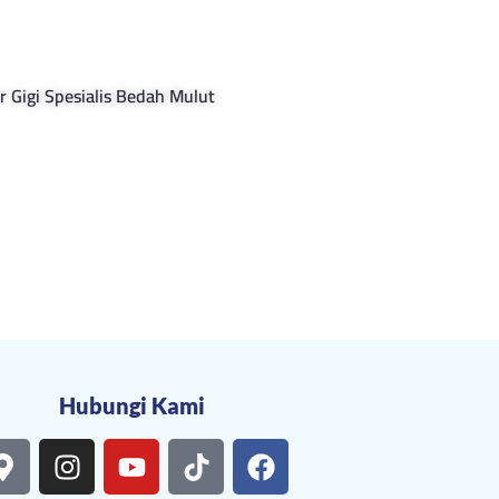
r Gigi Spesialis Bedah Mulut
Hubungi Kami
M
I
Y
T
F
a
n
o
i
a